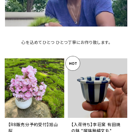
心を込めてひとつ ひとつ丁寧にお作り致します。
【R8販売分予約受付】旭山
【入荷待ち】李荘窯 有田焼
桜
の鉢 "瑠璃釉縞文丸"