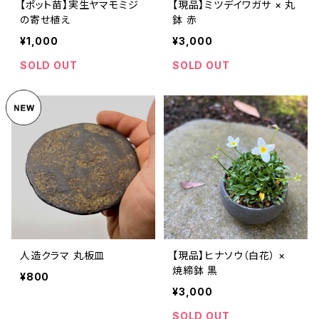
【ポット苗】実生ヤマモミジ
【現品】ミツデイワガサ × 丸
の寄せ植え
鉢 赤
¥1,000
¥3,000
SOLD OUT
SOLD OUT
人造クラマ 丸板皿
【現品】ヒナソウ（白花） ×
焼締鉢 黒
¥800
¥3,000
SOLD OUT