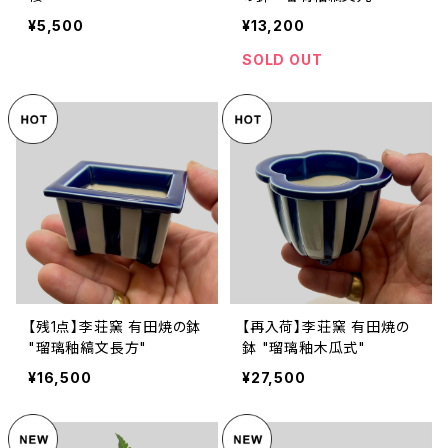
¥5,500
¥13,200
SOLD OUT
【残1点】李荘窯 有田焼の鉢
【再入荷】李荘窯 有田焼の
"瑠璃釉縞文長方"
鉢 "瑠璃釉木瓜式"
¥16,500
¥27,500