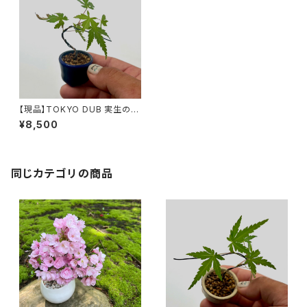
【現品】TOKYO DUB 実生のヤ
マモミジ
¥8,500
同じカテゴリの商品