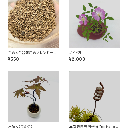
手のひら盆栽用のブレンド土 極
ノイバラ
小粒 600ｇ
¥550
¥2,800
出猩々（モミジ）
異次元民芸創作所 "spiral coi