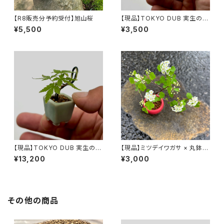
【R8販売分予約受付】旭山桜
【現品】TOKYO DUB 実生のヤ
マモミジ
¥5,500
¥3,500
【現品】TOKYO DUB 実生のヤ
【現品】ミツデイワガサ × 丸鉢
マモミジ
赤
¥13,200
¥3,000
その他の商品