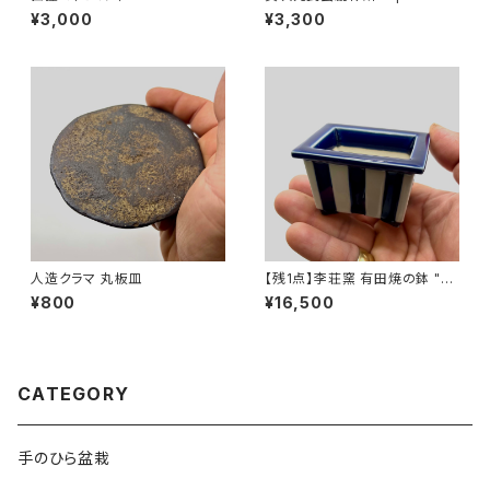
l"
¥3,000
¥3,300
人造クラマ 丸板皿
【残1点】李荘窯 有田焼の鉢 "瑠
璃釉縞文長方"
¥800
¥16,500
CATEGORY
手のひら盆栽