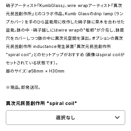
硝子アーティスト『KumbGlass』、wire wrapアーティスト『異次
元民芸創作所』とのコラボ作品。Kumb Glassのdrip lamp（ラン
プカバー）を手のひら盆栽用に改作した硝子鉢に草木を合わせた
盆栽。鉢の中 ･硝子越しにはwire wrapの"蚯蚓"が介在し、鉢底
穴をカバーしつつ鉢の中に異次元空間を演出。オプションの異次
元民芸創作所 inductance発生装置「異次元民芸創作所
"spiral coil"」とのセットアップがおすすめ（画像はspiral coilが
セットされている状態です）。
器のサイズ：ø58mm × H30mm
※現品。即発送可。
異次元民芸創作所 "spiral coil"
選択なし