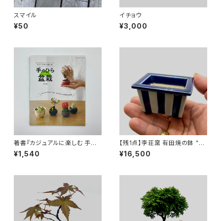
スマイル
イチョウ
¥50
¥3,000
著書『カジュアルに楽しむ 手の
【残1点】李荘窯 有田焼の鉢 "瑠
ひら盆栽』
璃釉縞文長方"
¥1,540
¥16,500