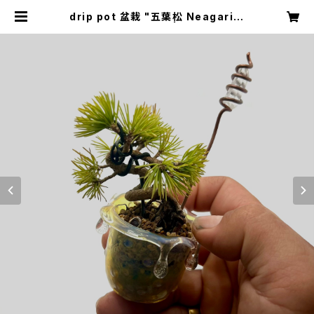
drip pot 盆栽 "五葉松 Neagari＋
Nikaiten-hineri" | エンジョイボ
タニカルライフ推進室