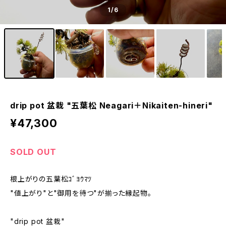
1
/6
drip pot 盆栽 "五葉松 Neagari＋Nikaiten-hineri"
¥47,300
SOLD OUT
根上がりの五葉松ｺﾞﾖｳﾏﾂ
"値上がり"と"御用を待つ"が揃った縁起物。
"drip pot 盆栽"