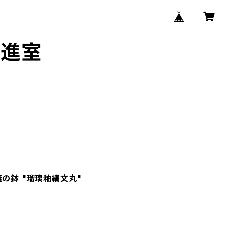
推進室
焼の鉢 "瑠璃釉縞文丸"