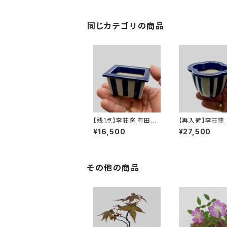
同じカテゴリの商品
【残1点】李荘窯 有田焼
【再入荷】李荘窯
の鉢 "瑠璃釉縞文長方"
の鉢 "瑠璃釉木
¥16,500
¥27,500
その他の商品