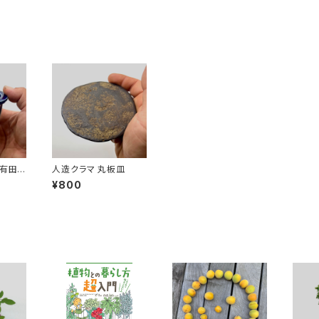
 有田焼
人造クラマ 丸板皿
瓜式"
¥800