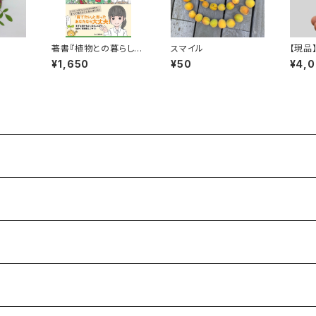
著書『植物との暮らし方
スマイル
【現品
超入門』
黒（丸
¥1,650
¥50
¥4,