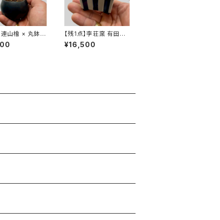
】連山檜 × 丸鉢
【残1点】李荘窯 有田焼
鉢 白でも制作可）
の鉢 "瑠璃釉縞文長方"
000
¥16,500