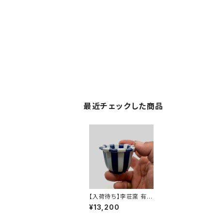
最近チェックした商品
【入荷待ち】李荘窯 有田
焼の鉢 "瑠璃釉縞文丸"
¥13,200