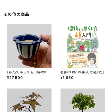
その他の商品
【再入荷】李荘窯 有田焼の鉢
著書『植物との暮らし方超入門』
"瑠璃釉木瓜式"
¥27,500
¥1,650