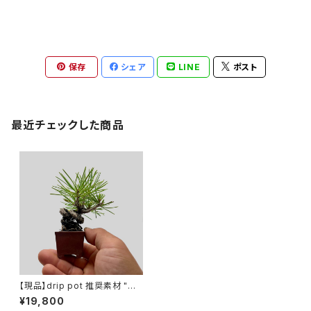
保存
シェア
LINE
ポスト
最近チェックした商品
【現品】drip pot 推奨素材 "黒
松 Sankaiten-hineri"
¥19,800