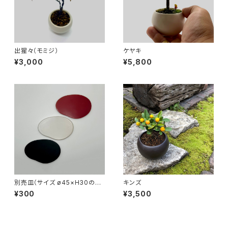
出猩々（モミジ）
ケヤキ
¥3,000
¥5,800
別売皿（サイズ ø45×H30の器
キンズ
用）
¥300
¥3,500