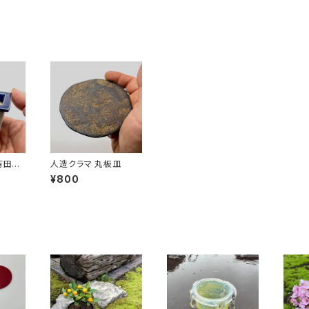
有田焼
人造クラマ 丸板皿
文長方"
¥800