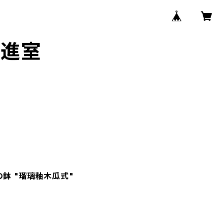
推進室
の鉢 "瑠璃釉木瓜式"