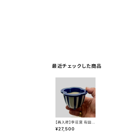
最近チェックした商品
【再入荷】李荘窯 有田焼
の鉢 "瑠璃釉木瓜式"
¥27,500