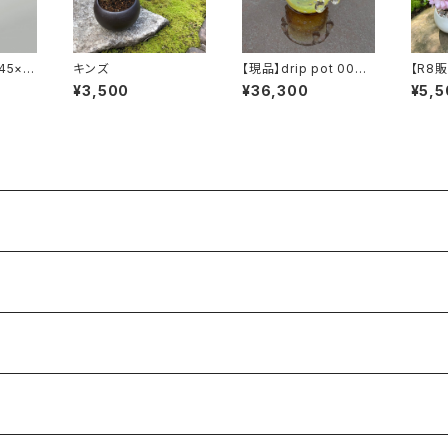
45×H
キンズ
【現品】drip pot 003
【R8
※単体での販売不可
旭山
¥3,500
¥36,300
¥5,5