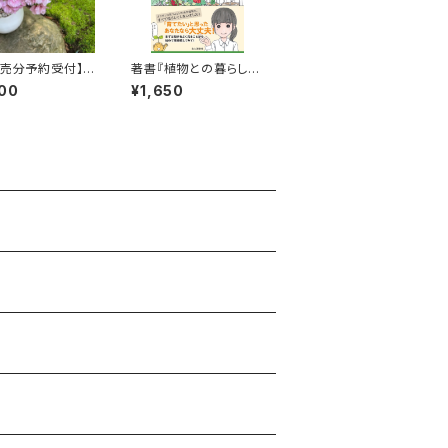
販売分予約受付】
著書『植物との暮らし方
桜
超入門』
00
¥1,650