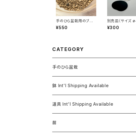
手のひら盆栽用のブレ
別売皿（サイズ ø
ンド土 極小粒 600ｇ
30の器用）
¥550
¥300
CATEGORY
手のひら盆栽
鉢 Int'l Shipping Available
道具 Int'l Shipping Available
苗