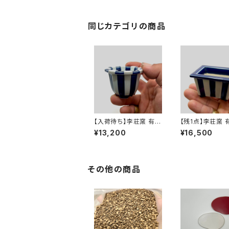
同じカテゴリの商品
【入荷待ち】李荘窯 有田
【残1点】李荘窯 
焼の鉢 "瑠璃釉縞文丸"
の鉢 "瑠璃釉縞
¥13,200
¥16,500
その他の商品